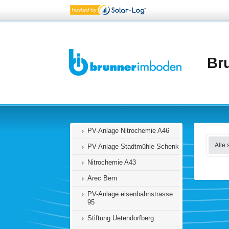
PV-Anlage Jost AG
Lindeneggweg 14, Gwatt
PV- Anlage EZS an
Talackerstrasse 43-45
Br
Kallnach Schulhaus
VS Markus, Weingartenstrasse
18
EZS Talackerstrasse 55+57
PV-Anlage Nitrochemie A39
PV-Anlage Nitrochemie A46
Alle 
PV-Anlage Stadtmühle Schenk
Nitrochemie A43
Arec Bern
PV-Anlage eisenbahnstrasse
95
Stiftung Uetendorfberg