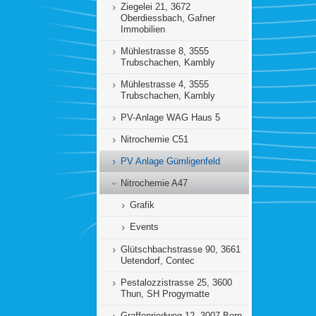
Ziegelei 21, 3672
Oberdiessbach, Gafner
Immobilien
Mühlestrasse 8, 3555
Trubschachen, Kambly
Mühlestrasse 4, 3555
Trubschachen, Kambly
PV-Anlage WAG Haus 5
Nitrochemie C51
PV Anlage Gümligenfeld
Nitrochemie A47
Grafik
Events
Glütschbachstrasse 90, 3661
Uetendorf, Contec
Pestalozzistrasse 25, 3600
Thun, SH Progymatte
Graffenriedweg 12, 3007 Bern