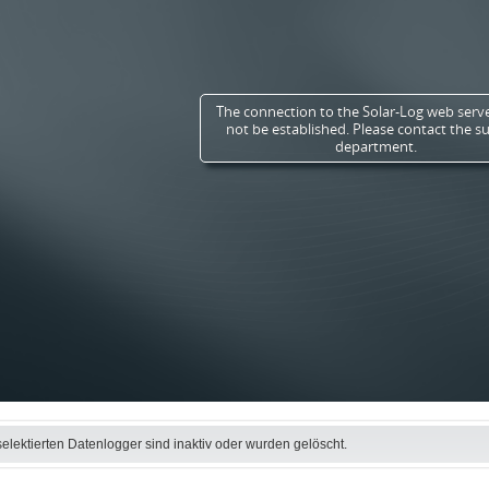
selektierten Datenlogger sind inaktiv oder wurden gelöscht.