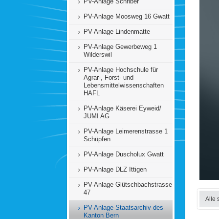
PV-Anlage Schriber
PV-Anlage Moosweg 16 Gwatt
PV-Anlage Lindenmatte
PV-Anlage Gewerbeweg 1
Wilderswil
PV-Anlage Hochschule für
Agrar-, Forst- und
Lebensmittelwissenschaften
HAFL
PV-Anlage Käserei Eyweid/
JUMI AG
PV-Anlage Leimerenstrasse 1
Schüpfen
PV-Anlage Duscholux Gwatt
PV-Anlage DLZ Ittigen
PV-Anlage Glütschbachstrasse
47
Alle 
PV-Anlage Staatsarchiv des
Kanton Bern