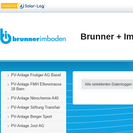
PV-Anlage Duscholux Gwatt
PV-Anlage DLZ Ittigen
PV-Anlage Glütschbachstrasse
47
PV-Anlage Staatsarchiv des
Brunner + I
Kanton Bern
PV-Anlage Bruder Klaus Kirche
PV-Anlage Sarowi
PV-Anlage Frutiger AG Thun
PV-Anlage Frutiger AG Basel
PV-Anlage FMH Elfenstrasse
Alle selektierten Datenlogger
18 Bern
PV-Anlage Nitrochemie A40
PV-Anlage Stiftung Transfair
PV-Anlage Berger Sport
PV-Anlage Jost AG